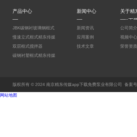
产品中心
新闻中心
关于精
app下
JBK碳钢衬玻璃钢框式
新闻资讯
公司简
精东传媒入口
慢速立式框式精东传媒
应用案例
视频中
入口
双层框式搅拌器
技术文章
荣誉资
碳钢衬塑框式精东传媒
入口
版权所有 © 2024 南京精东传媒app下载免费泵业有限公司
备案号
网站地图