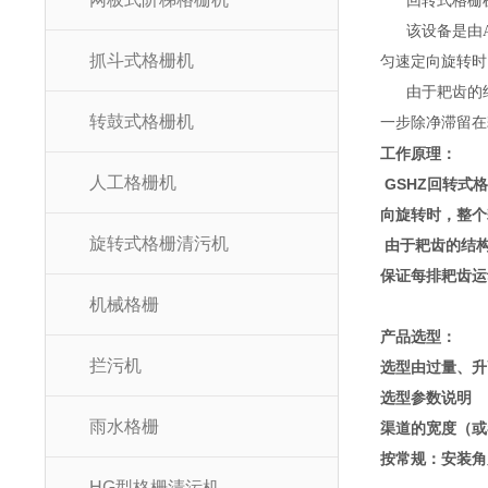
回转式格栅机主要
该设备是由AB
抓斗式格栅机
匀速定向旋转时
由于耙齿的结构形
转鼓式格栅机
一步除净滞留在耙齿
工作原理：
人工格栅机
GSHZ回转式格
向旋转时，
旋转式格栅清污机
由于耙齿的结构形
保证每排耙齿运
机械格栅
产品选型：
拦污机
选型由过量、升
选型参数说明
雨水格栅
渠道的宽度（或者设
按常规：安装角
HG型格栅清污机