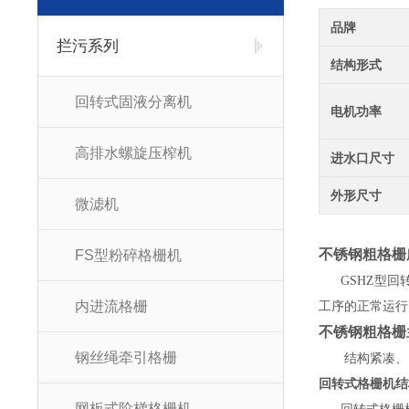
品牌
拦污系列
结构形式
回转式固液分离机
电机功率
高排水螺旋压榨机
进水口尺寸
外形尺寸
微滤机
不锈钢粗格栅
FS型粉碎格栅机
GSHZ型回转式
内进流格栅
工序的正常运行；
不锈钢粗格栅
钢丝绳牵引格栅
结构紧凑、电气控
回转式格栅机结构
网板式阶梯格栅机