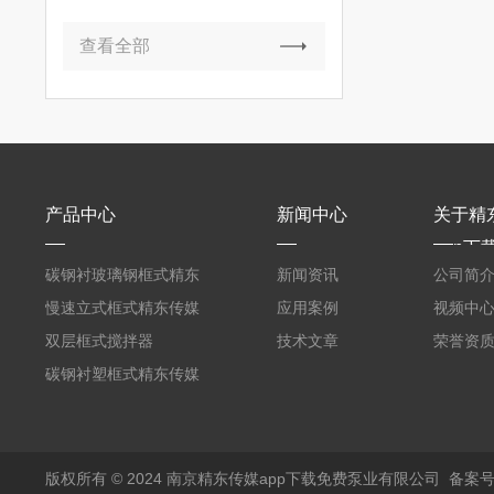
查看全部
产品中心
新闻中心
关于精
app下
碳钢衬玻璃钢框式精东
新闻资讯
公司简
传媒入口
慢速立式框式精东传媒
应用案例
视频中
入口
双层框式搅拌器
技术文章
荣誉资
碳钢衬塑框式精东传媒
入口
版权所有 © 2024 南京精东传媒app下载免费泵业有限公司
备案号